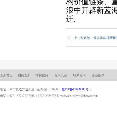
构价值链条、
浪中开辟新蓝
迁。
上一条:
问诊一线改革|集团董事
泰禾首页
初访泰禾
招聘信息
泰禾风采
联系泰禾
企业邮箱
地址：南宁轨道交通大厦B座 邮编：530000
桂ICP备17009506号-5
电话：0771-5771727 传真：0777-2825776 E-mail:web.thaivor@thaivor.com