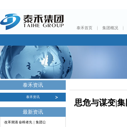
泰禾首页
集团概况
泰禾资讯
泰禾资讯
思危与谋变|
最新资讯
·改革潮涌 奋楫者先｜集团公