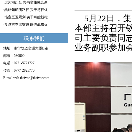
·运河潮起处 共书交旅融合新
·战略领航明路径 实干笃行促
5月22日
·锚定五五规划 实干赋能新程
·复盘首季谋突破 解码战略促
本部主持召开
司主要负责同
联系我们
业务副职参加
地址：南宁轨道交通大厦B座
邮编：530000
电话：0771-5771727
传真：0777-2825776
E-mail:web.thaivor@thaivor.com